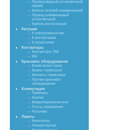
Провод медный установочный
гибкий
Кабель силовой алюминиевый
Провод алюминиевый
установочный
Кабель контрольный
Катушки
К электромагнитам
К контакторам
К пускателям
Контакторы
Контакторы ТКЕ
КМ
Крановое оборудование
Блоки резисторов
Краны тормозные
Магниты тормозные
Прочее крановое
оборудование
Коммутация
Тумблеры
Кнопки
Микропереключатели
Посты управления
Разъемы
Лампы
Кинескопы
Генераторные