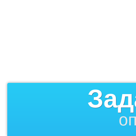
Зад
оп