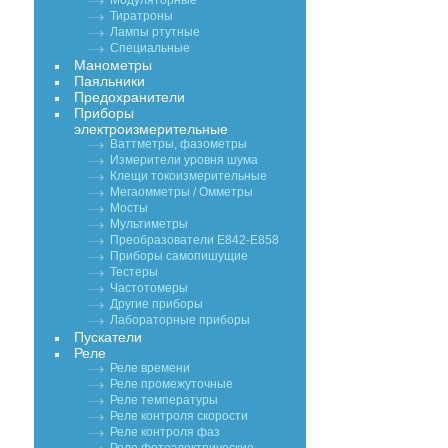
Модуляторные
Тиратроны
Лампы ртутные
Специальные
Манометры
Паяльники
Предохранители
Приборы
электроизмерительные
Ваттметры, фазометры
Измерители уровня шума
Клещи токоизмерительные
Мегаомметры / Омметры
Мосты
Мультиметры
Преобразователи Е842-Е858
Приборы самопишущие
Тестеры
Частотомеры
Другие приборы
Лабораторные приборы
Пускатели
Реле
Реле времени
Реле промежуточные
Реле температуры
Реле контроля скорости
Реле контроля фаз