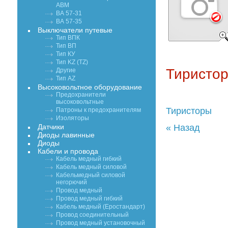
АВМ
ВА 57-31
ВА 57-35
Выключатели путевые
Тип ВПК
Тип ВП
Тип КУ
Тип KZ (TZ)
Тиристор
Другие
Тип AZ
Высоковольтное оборудование
Предохранители
высоковольтные
Тиристоры
Патроны к предохранителям
Изоляторы
Датчики
« Назад
Диоды лавинные
Диоды
Кабели и провода
Кабель медный гибкий
Кабель медный силовой
Кабельмедный силовой
негорючий
Провод медный
Провод медный гибкий
Кабель медный (Еростандарт)
Провод соединительный
Провод медный установочный