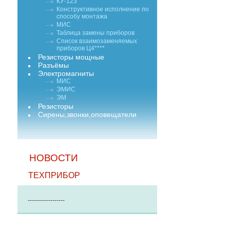
КУ-123
Конструктивное исполнение по
способу монтажа
МИС
Таблица замены приборов
Список взаимозаменяемых
приборов Ц4****
Резисторы мощные
Разъёмы
Электромагниты
МИС
ЭМИС
ЭМ
Резисторы
Сирены,звонки,оповещатели
НОВОСТИ
ТЕХПРИБОР
------------------