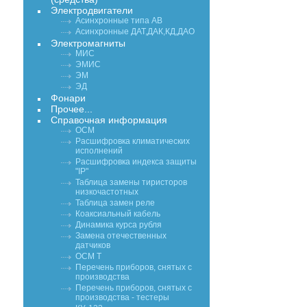
Электродвигатели
Асинхронные типа АВ
Асинхронные ДАТ,ДАК,КД,ДАО
Электромагниты
МИС
ЭМИС
ЭМ
ЭД
Фонари
Прочее...
Справочная информация
ОСМ
Расшифровка климатических
исполнений
Расшифровка индекса защиты
"IP"
Таблица замены тиристоров
низкочастотных
Таблица замен реле
Коаксиальный кабель
Динамика курса рубля
Замена отечественных
датчиков
ОСМ Т
Перечень приборов, снятых с
производства
Перечень приборов, снятых с
производства - тестеры