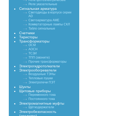
Реле фотоэлектрические
Реле указательные
Сигнальная арматура
Светодиоды в корпусе серии
AD
Светоарматура АМЕ
Коммутаторные лампы СКЛ
Табло сигнальные
Счетчики
Тиристоры
Трансформаторы
ОСМ
АОСН
ТСЗИ
ТПП (звоните)
Прочие трансформаторы
Электрогидротолкатели
Электрообогреватели
Воздушные ТЭНы
Тепловые пушки
Электропечи ПЭТ
Шунты
Щитовые приборы
Переменного тока
Постоянного тока
Электромагнитные муфты
Щёткодержатели
Электробезопасность
(средства)