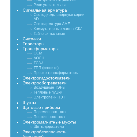
Реле фотоэлектрические
Реле указательные
Сигнальная арматура
Светодиоды в корпусе серии
AD
Светоарматура АМЕ
Коммутаторные лампы СКЛ
Табло сигнальные
Счетчики
Тиристоры
Трансформаторы
ОСМ
АОСН
ТСЗИ
ТПП (звоните)
Прочие трансформаторы
Электрогидротолкатели
Электрообогреватели
Воздушные ТЭНы
Тепловые пушки
Электропечи ПЭТ
Шунты
Щитовые приборы
Переменного тока
Постоянного тока
Электромагнитные муфты
Щёткодержатели
Электробезопасность
(средства)