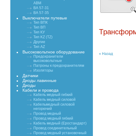
АВМ
ВА 57-31
ВА 57-35
Выключатели путевые
Тип ВПК
Тип ВП
Трансформ
Тип КУ
Тип KZ (TZ)
Другие
Тип AZ
Высоковольтное оборудование
« Назад
Предохранители
высоковольтные
Патроны к предохранителям
Изоляторы
Датчики
Диоды лавинные
Диоды
Кабели и провода
Кабель медный гибкий
Кабель медный силовой
Кабельмедный силовой
негорючий
Провод медный
Провод медный гибкий
Кабель медный (Еростандарт)
Провод соединительный
Провод медный установочный