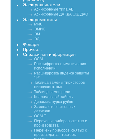
Электродвигатели
Асинхронные типа АВ
Асинхронные ДАТ,ДАК,КД,ДАО
Электромагниты
МИС
ЭМИС
ЭМ
ЭД
Фонари
Прочее...
Справочная информация
ОСМ
Расшифровка климатических
исполнений
Расшифровка индекса защиты
"IP"
Таблица замены тиристоров
низкочастотных
Таблица замен реле
Коаксиальный кабель
Динамика курса рубля
Замена отечественных
датчиков
ОСМ Т
Перечень приборов, снятых с
производства
Перечень приборов, снятых с
производства - тестеры