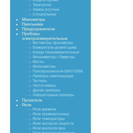
Модуляторные
Тиратроны
Лампы ртутные
Специальные
Манометры
Паяльники
Предохранители
Приборы
электроизмерительные
Ваттметры, фазометры
Измерители уровня шума
Клещи токоизмерительные
Мегаомметры / Омметры
Мосты
Мультиметры
Преобразователи Е842-Е858
Приборы самопишущие
Тестеры
Частотомеры
Другие приборы
Лабораторные приборы
Пускатели
Реле
Реле времени
Реле промежуточные
Реле температуры
Реле контроля скорости
Реле контроля фаз