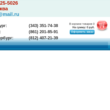
225-5026
ква
@mail.ru
В корзине товаров
0
ург:
(343) 351-74-38
На сумму:
0
руб.
:
(861) 201-85-91
Оформить заказ
ербург:
(812) 407-21-39