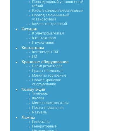
Провод медный установочный
гибкий
Кабель силовой алюминиевый
Провод алюминиевый
установочный
Кабель контрольный
Катушки
К электромагнитам
К контакторам
К пускателям
Контакторы
Контакторы ТКЕ
КМ
Крановое оборудование
Блоки резисторов
Краны тормозные
Магниты тормозные
Прочее крановое
оборудование
Коммутация
Тумблеры
Кнопки
Микропереключатели
Посты управления
Разъемы
Лампы
Кинескопы
Генераторные