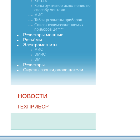
КУ-123
Конструктивное исполнение по
способу монтажа
МИС
Таблица замены приборов
Список взаимозаменяемых
приборов Ц4****
Резисторы мощные
Разъёмы
Электромагниты
МИС
ЭМИС
ЭМ
Резисторы
Сирены,звонки,оповещатели
НОВОСТИ
ТЕХПРИБОР
------------------