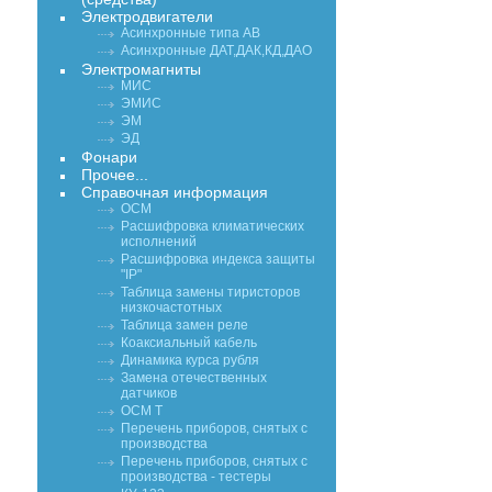
Электродвигатели
Асинхронные типа АВ
Асинхронные ДАТ,ДАК,КД,ДАО
Электромагниты
МИС
ЭМИС
ЭМ
ЭД
Фонари
Прочее...
Справочная информация
ОСМ
Расшифровка климатических
исполнений
Расшифровка индекса защиты
"IP"
Таблица замены тиристоров
низкочастотных
Таблица замен реле
Коаксиальный кабель
Динамика курса рубля
Замена отечественных
датчиков
ОСМ Т
Перечень приборов, снятых с
производства
Перечень приборов, снятых с
производства - тестеры