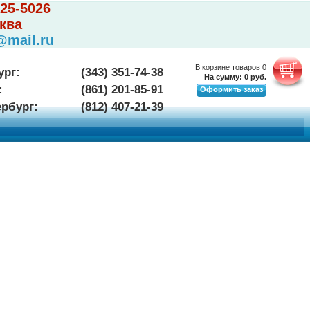
225-5026
ква
@mail.ru
В корзине товаров
0
ург:
(343) 351-74-38
На сумму:
0
руб.
:
(861) 201-85-91
Оформить заказ
ербург:
(812) 407-21-39