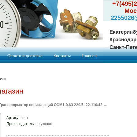
+7(495)
Мос
2255026
Екатеринб
Краснодар
Санкт-Пет
Оплата и доставка
Контакты
Главная
азин
магазин
→
Трансформатор понижающий ОСМ1-0.63 220/5- 22-110/42
Артикул:
нет
Производитель:
не указан