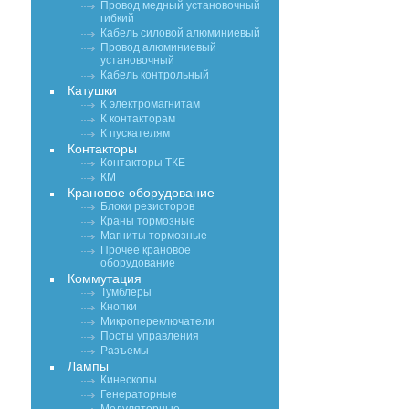
Провод медный установочный
гибкий
Кабель силовой алюминиевый
Провод алюминиевый
установочный
Кабель контрольный
Катушки
К электромагнитам
К контакторам
К пускателям
Контакторы
Контакторы ТКЕ
КМ
Крановое оборудование
Блоки резисторов
Краны тормозные
Магниты тормозные
Прочее крановое
оборудование
Коммутация
Тумблеры
Кнопки
Микропереключатели
Посты управления
Разъемы
Лампы
Кинескопы
Генераторные