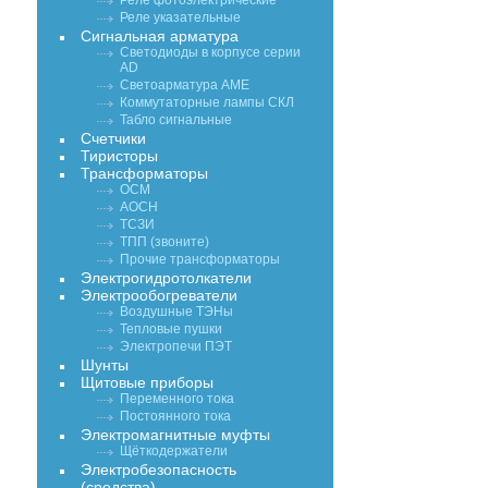
Реле фотоэлектрические
Реле указательные
Сигнальная арматура
Светодиоды в корпусе серии
AD
Светоарматура АМЕ
Коммутаторные лампы СКЛ
Табло сигнальные
Счетчики
Тиристоры
Трансформаторы
ОСМ
АОСН
ТСЗИ
ТПП (звоните)
Прочие трансформаторы
Электрогидротолкатели
Электрообогреватели
Воздушные ТЭНы
Тепловые пушки
Электропечи ПЭТ
Шунты
Щитовые приборы
Переменного тока
Постоянного тока
Электромагнитные муфты
Щёткодержатели
Электробезопасность
(средства)