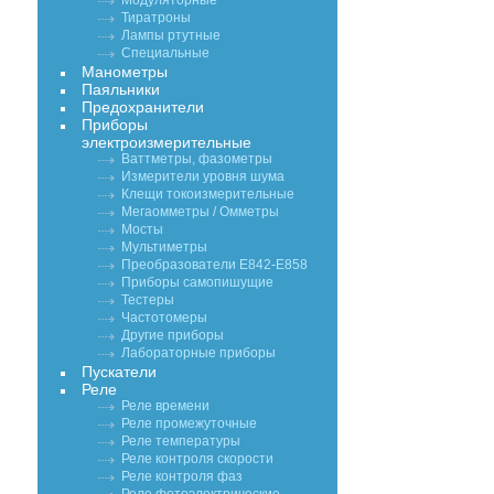
Модуляторные
Тиратроны
Лампы ртутные
Специальные
Манометры
Паяльники
Предохранители
Приборы
электроизмерительные
Ваттметры, фазометры
Измерители уровня шума
Клещи токоизмерительные
Мегаомметры / Омметры
Мосты
Мультиметры
Преобразователи Е842-Е858
Приборы самопишущие
Тестеры
Частотомеры
Другие приборы
Лабораторные приборы
Пускатели
Реле
Реле времени
Реле промежуточные
Реле температуры
Реле контроля скорости
Реле контроля фаз