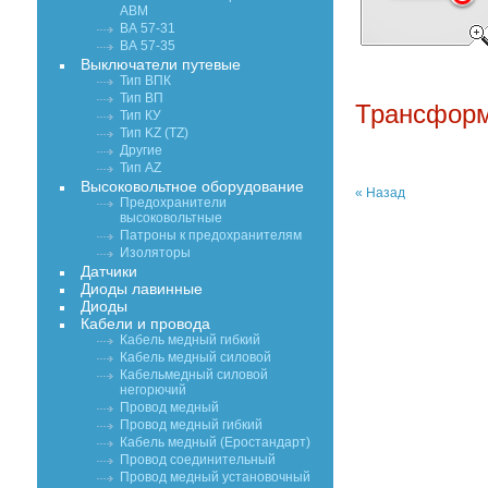
АВМ
ВА 57-31
ВА 57-35
Выключатели путевые
Тип ВПК
Тип ВП
Трансформ
Тип КУ
Тип KZ (TZ)
Другие
Тип AZ
Высоковольтное оборудование
« Назад
Предохранители
высоковольтные
Патроны к предохранителям
Изоляторы
Датчики
Диоды лавинные
Диоды
Кабели и провода
Кабель медный гибкий
Кабель медный силовой
Кабельмедный силовой
негорючий
Провод медный
Провод медный гибкий
Кабель медный (Еростандарт)
Провод соединительный
Провод медный установочный