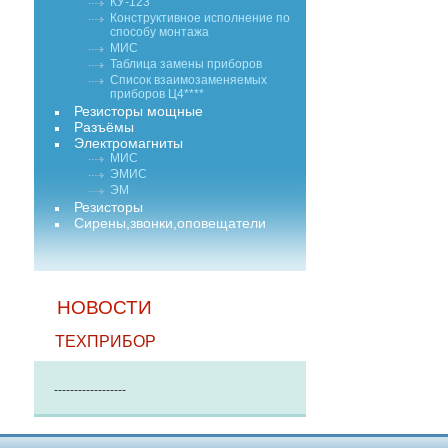
КУ-123
Конструктивное исполнение по
способу монтажа
МИС
Таблица замены приборов
Список взаимозаменяемых
приборов Ц4****
Резисторы мощные
Разъёмы
Электромагниты
МИС
ЭМИС
ЭМ
Резисторы
Сирены,звонки,оповещатели
НОВОСТИ
ТЕХПРИБОР
------------------