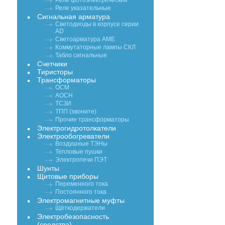
Реле фотоэлектрические
Реле указательные
Сигнальная арматура
Светодиоды в корпусе серии
AD
Светоарматура АМЕ
Коммутаторные лампы СКЛ
Табло сигнальные
Счетчики
Тиристоры
Трансформаторы
ОСМ
АОСН
ТСЗИ
ТПП (звоните)
Прочие трансформаторы
Электрогидротолкатели
Электрообогреватели
Воздушные ТЭНы
Тепловые пушки
Электропечи ПЭТ
Шунты
Щитовые приборы
Переменного тока
Постоянного тока
Электромагнитные муфты
Щёткодержатели
Электробезопасность
(средства)