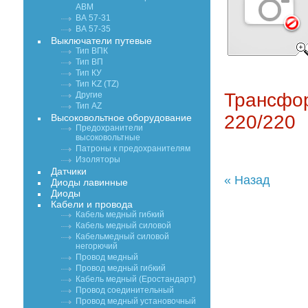
АВМ
ВА 57-31
ВА 57-35
Выключатели путевые
Тип ВПК
Тип ВП
Тип КУ
Тип KZ (TZ)
Трансфо
Другие
Тип AZ
220/220
Высоковольтное оборудование
Предохранители
высоковольтные
Патроны к предохранителям
Изоляторы
Датчики
« Назад
Диоды лавинные
Диоды
Кабели и провода
Кабель медный гибкий
Кабель медный силовой
Кабельмедный силовой
негорючий
Провод медный
Провод медный гибкий
Кабель медный (Еростандарт)
Провод соединительный
Провод медный установочный