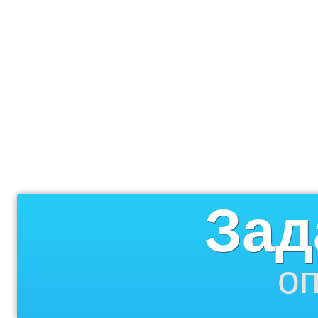
Зад
оп