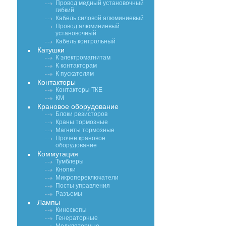
Провод медный установочный
гибкий
Кабель силовой алюминиевый
Провод алюминиевый
установочный
Кабель контрольный
Катушки
К электромагнитам
К контакторам
К пускателям
Контакторы
Контакторы ТКЕ
КМ
Крановое оборудование
Блоки резисторов
Краны тормозные
Магниты тормозные
Прочее крановое
оборудование
Коммутация
Тумблеры
Кнопки
Микропереключатели
Посты управления
Разъемы
Лампы
Кинескопы
Генераторные