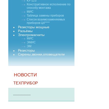
КУ-123
Конструктивное исполнение по
способу монтажа
МИС
Таблица замены приборов
Список взаимозаменяемых
приборов Ц4****
Резисторы мощные
Разъёмы
Электромагниты
МИС
ЭМИС
ЭМ
Резисторы
Сирены,звонки,оповещатели
НОВОСТИ
ТЕХПРИБОР
------------------