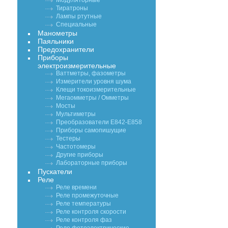
Модуляторные
Тиратроны
Лампы ртутные
Специальные
Манометры
Паяльники
Предохранители
Приборы
электроизмерительные
Ваттметры, фазометры
Измерители уровня шума
Клещи токоизмерительные
Мегаомметры / Омметры
Мосты
Мультиметры
Преобразователи Е842-Е858
Приборы самопишущие
Тестеры
Частотомеры
Другие приборы
Лабораторные приборы
Пускатели
Реле
Реле времени
Реле промежуточные
Реле температуры
Реле контроля скорости
Реле контроля фаз