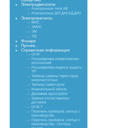
Электродвигатели
Асинхронные типа АВ
Асинхронные ДАТ,ДАК,КД,ДАО
Электромагниты
МИС
ЭМИС
ЭМ
ЭД
Фонари
Прочее...
Справочная информация
ОСМ
Расшифровка климатических
исполнений
Расшифровка индекса защиты
"IP"
Таблица замены тиристоров
низкочастотных
Таблица замен реле
Коаксиальный кабель
Динамика курса рубля
Замена отечественных
датчиков
ОСМ Т
Перечень приборов, снятых с
производства
Перечень приборов, снятых с
производства - тестеры