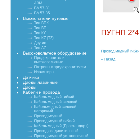
АВМ
ВА 57-31
ВА 57-35
Выключатели путевые
Тип ВПК
Тип ВП
ПУГНП 2*4
Тип КУ
Тип KZ (TZ)
Другие
Тип AZ
Провод медный гибк
Высоковольтное оборудование
Предохранители
« Назад
высоковольтные
Патроны к предохранителям
Изоляторы
Датчики
Диоды лавинные
Диоды
Кабели и провода
Кабель медный гибкий
Кабель медный силовой
Кабельмедный силовой
негорючий
Провод медный
Провод медный гибкий
Кабель медный (Еростандарт)
Провод соединительный
Провод медный установочный