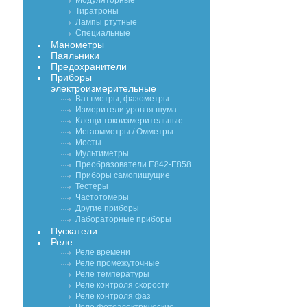
Модуляторные
Тиратроны
Лампы ртутные
Специальные
Манометры
Паяльники
Предохранители
Приборы
электроизмерительные
Ваттметры, фазометры
Измерители уровня шума
Клещи токоизмерительные
Мегаомметры / Омметры
Мосты
Мультиметры
Преобразователи Е842-Е858
Приборы самопишущие
Тестеры
Частотомеры
Другие приборы
Лабораторные приборы
Пускатели
Реле
Реле времени
Реле промежуточные
Реле температуры
Реле контроля скорости
Реле контроля фаз