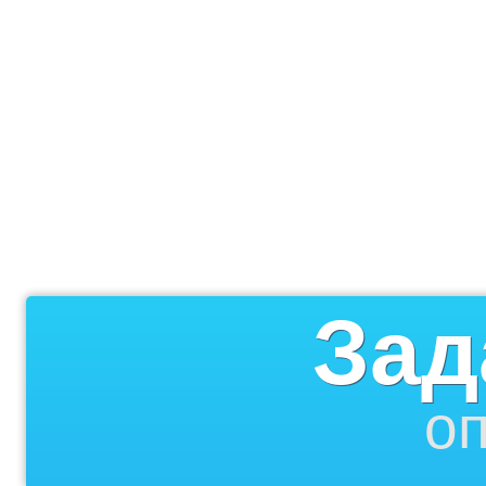
Зад
оп