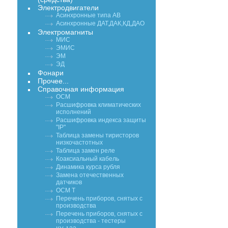
Электродвигатели
Асинхронные типа АВ
Асинхронные ДАТ,ДАК,КД,ДАО
Электромагниты
МИС
ЭМИС
ЭМ
ЭД
Фонари
Прочее...
Справочная информация
ОСМ
Расшифровка климатических
исполнений
Расшифровка индекса защиты
"IP"
Таблица замены тиристоров
низкочастотных
Таблица замен реле
Коаксиальный кабель
Динамика курса рубля
Замена отечественных
датчиков
ОСМ Т
Перечень приборов, снятых с
производства
Перечень приборов, снятых с
производства - тестеры