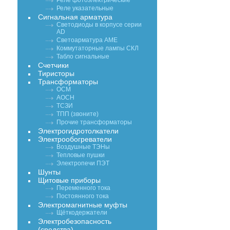
Реле фотоэлектрические
Реле указательные
Сигнальная арматура
Светодиоды в корпусе серии
AD
Светоарматура АМЕ
Коммутаторные лампы СКЛ
Табло сигнальные
Счетчики
Тиристоры
Трансформаторы
ОСМ
АОСН
ТСЗИ
ТПП (звоните)
Прочие трансформаторы
Электрогидротолкатели
Электрообогреватели
Воздушные ТЭНы
Тепловые пушки
Электропечи ПЭТ
Шунты
Щитовые приборы
Переменного тока
Постоянного тока
Электромагнитные муфты
Щёткодержатели
Электробезопасность
(средства)