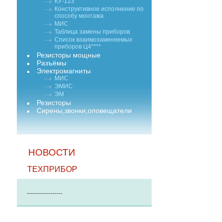
КУ-123
Конструктивное исполнение по
способу монтажа
МИС
Таблица замены приборов
Список взаимозаменяемых
приборов Ц4****
Резисторы мощные
Разъёмы
Электромагниты
МИС
ЭМИС
ЭМ
Резисторы
Сирены,звонки,оповещатели
НОВОСТИ
ТЕХПРИБОР
------------------