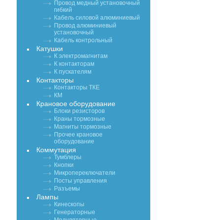
Провод медный установочный
гибкий
Кабель силовой алюминиевый
Провод алюминиевый
установочный
Кабель контрольный
Катушки
К электромагнитам
К контакторам
К пускателям
Контакторы
Контакторы ТКЕ
КМ
Крановое оборудование
Блоки резисторов
Краны тормозные
Магниты тормозные
Прочее крановое
оборудование
Коммутация
Тумблеры
Кнопки
Микропереключатели
Посты управления
Разъемы
Лампы
Кинескопы
Генераторные