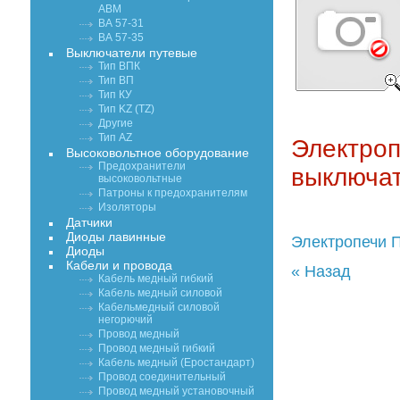
АВМ
ВА 57-31
ВА 57-35
Выключатели путевые
Тип ВПК
Тип ВП
Тип КУ
Тип KZ (TZ)
Другие
Тип AZ
Электроп
Высоковольтное оборудование
Предохранители
выключат
высоковольтные
Патроны к предохранителям
Изоляторы
Датчики
Диоды лавинные
Электропечи 
Диоды
Кабели и провода
« Назад
Кабель медный гибкий
Кабель медный силовой
Кабельмедный силовой
негорючий
Провод медный
Провод медный гибкий
Кабель медный (Еростандарт)
Провод соединительный
Провод медный установочный