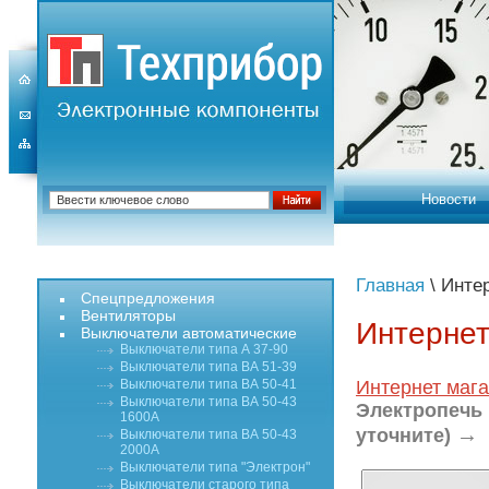
Новости
Главная
\ Инте
Спецпредложения
Вентиляторы
Интернет
Выключатели автоматические
Выключатели типа А 37-90
Выключатели типа ВА 51-39
Выключатели типа ВА 50-41
Интернет мага
Выключатели типа ВА 50-43
Электропечь 
1600А
→
уточните)
Выключатели типа ВА 50-43
2000А
Выключатели типа "Электрон"
Выключатели старого типа