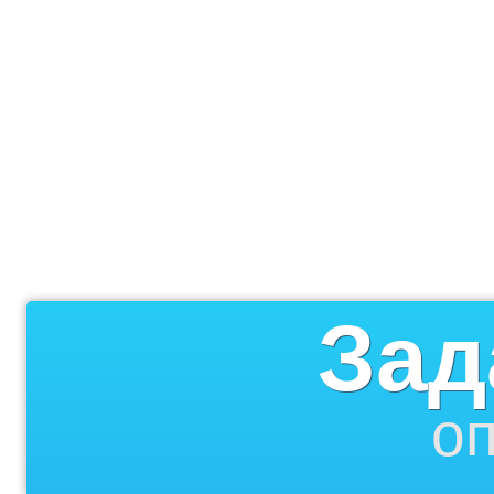
Зад
оп