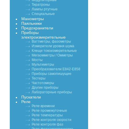
Модуляторные
Тиратроны
Лампы ртутные
Специальные
Манометры
Паяльники
Предохранители
Приборы
электроизмерительные
Ваттметры, фазометры
Измерители уровня шума
Клещи токоизмерительные
Мегаомметры / Омметры
Мосты
Мультиметры
Преобразователи Е842-Е858
Приборы самопишущие
Тестеры
Частотомеры
Другие приборы
Лабораторные приборы
Пускатели
Реле
Реле времени
Реле промежуточные
Реле температуры
Реле контроля скорости
Реле контроля фаз