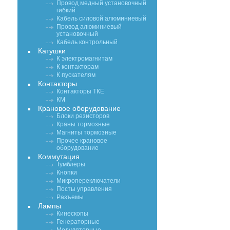
Провод медный установочный
гибкий
Кабель силовой алюминиевый
Провод алюминиевый
установочный
Кабель контрольный
Катушки
К электромагнитам
К контакторам
К пускателям
Контакторы
Контакторы ТКЕ
КМ
Крановое оборудование
Блоки резисторов
Краны тормозные
Магниты тормозные
Прочее крановое
оборудование
Коммутация
Тумблеры
Кнопки
Микропереключатели
Посты управления
Разъемы
Лампы
Кинескопы
Генераторные