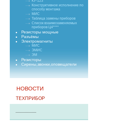
КУ-123
Конструктивное исполнение по
способу монтажа
МИС
Таблица замены приборов
Список взаимозаменяемых
приборов Ц4****
Резисторы мощные
Разъёмы
Электромагниты
МИС
ЭМИС
ЭМ
Резисторы
Сирены,звонки,оповещатели
НОВОСТИ
ТЕХПРИБОР
------------------