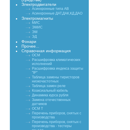
Электродвигатели
Асинхронные типа АВ
Асинхронные ДАТ,ДАК,КД,ДАО
Электромагниты
МИС
ЭМИС
ЭМ
ЭД
Фонари
Прочее...
Справочная информация
ОСМ
Расшифровка климатических
исполнений
Расшифровка индекса защиты
"IP"
Таблица замены тиристоров
низкочастотных
Таблица замен реле
Коаксиальный кабель
Динамика курса рубля
Замена отечественных
датчиков
ОСМ Т
Перечень приборов, снятых с
производства
Перечень приборов, снятых с
производства - тестеры