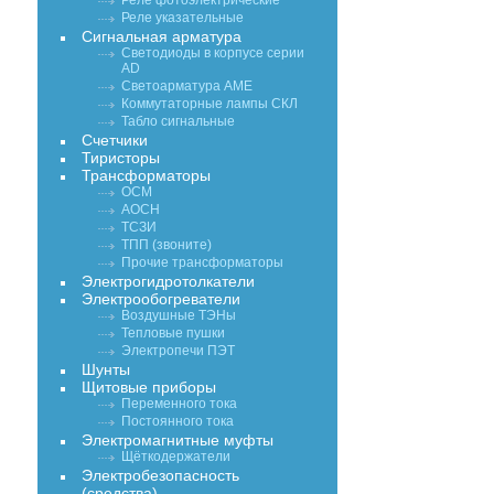
Реле фотоэлектрические
Реле указательные
Сигнальная арматура
Светодиоды в корпусе серии
AD
Светоарматура АМЕ
Коммутаторные лампы СКЛ
Табло сигнальные
Счетчики
Тиристоры
Трансформаторы
ОСМ
АОСН
ТСЗИ
ТПП (звоните)
Прочие трансформаторы
Электрогидротолкатели
Электрообогреватели
Воздушные ТЭНы
Тепловые пушки
Электропечи ПЭТ
Шунты
Щитовые приборы
Переменного тока
Постоянного тока
Электромагнитные муфты
Щёткодержатели
Электробезопасность
(средства)