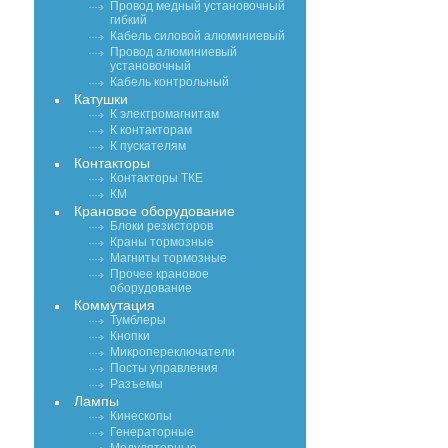
Провод медный установочный
гибкий
Кабель силовой алюминиевый
Провод алюминиевый
установочный
Кабель контрольный
Катушки
К электромагнитам
К контакторам
К пускателям
Контакторы
Контакторы ТКЕ
КМ
Крановое оборудование
Блоки резисторов
Краны тормозные
Магниты тормозные
Прочее крановое
оборудование
Коммутация
Тумблеры
Кнопки
Микропереключатели
Посты управления
Разъемы
Лампы
Кинескопы
Генераторные