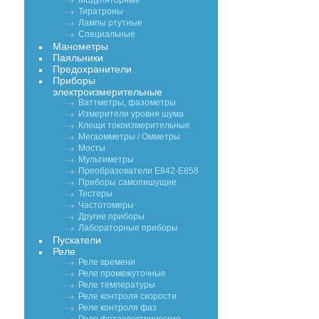
Модуляторные
Тиратроны
Лампы ртутные
Специальные
Манометры
Паяльники
Предохранители
Приборы
электроизмерительные
Ваттметры, фазометры
Измерители уровня шума
Клещи токоизмерительные
Мегаомметры / Омметры
Мосты
Мультиметры
Преобразователи Е842-Е858
Приборы самопишущие
Тестеры
Частотомеры
Другие приборы
Лабораторные приборы
Пускатели
Реле
Реле времени
Реле промежуточные
Реле температуры
Реле контроля скорости
Реле контроля фаз