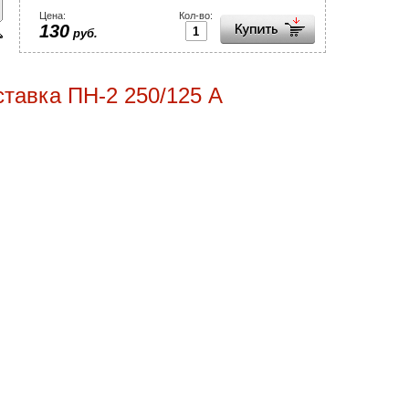
Цена:
Кол-во:
130
руб.
тавка ПН-2 250/125 А