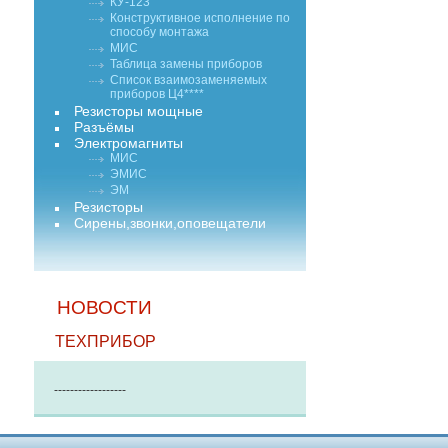
КУ-123
Конструктивное исполнение по
способу монтажа
МИС
Таблица замены приборов
Список взаимозаменяемых
приборов Ц4****
Резисторы мощные
Разъёмы
Электромагниты
МИС
ЭМИС
ЭМ
Резисторы
Сирены,звонки,оповещатели
НОВОСТИ
ТЕХПРИБОР
------------------