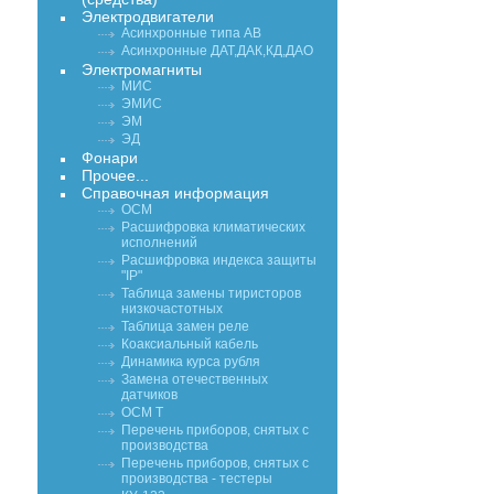
Электродвигатели
Асинхронные типа АВ
Асинхронные ДАТ,ДАК,КД,ДАО
Электромагниты
МИС
ЭМИС
ЭМ
ЭД
Фонари
Прочее...
Справочная информация
ОСМ
Расшифровка климатических
исполнений
Расшифровка индекса защиты
"IP"
Таблица замены тиристоров
низкочастотных
Таблица замен реле
Коаксиальный кабель
Динамика курса рубля
Замена отечественных
датчиков
ОСМ Т
Перечень приборов, снятых с
производства
Перечень приборов, снятых с
производства - тестеры