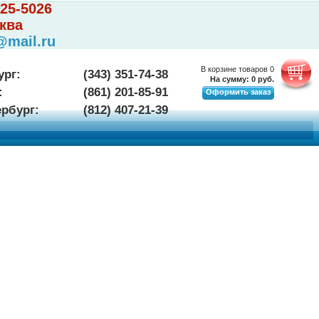
225-5026
ква
@mail.ru
В корзине товаров
0
ург:
(343) 351-74-38
На сумму:
0
руб.
:
(861) 201-85-91
Оформить заказ
ербург:
(812) 407-21-39