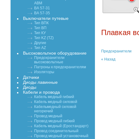
АВМ
ВА 57-31
ВА 57-35
Выключатели путевые
Тип ВПК
Тип ВП
Плавкая вс
Тип КУ
Тип KZ (TZ)
Другие
Тип AZ
Предохранители
Высоковольтное оборудование
Предохранители
« Назад
высоковольтные
Патроны к предохранителям
Изоляторы
Датчики
Диоды лавинные
Диоды
Кабели и провода
Кабель медный гибкий
Кабель медный силовой
Кабельмедный силовой
негорючий
Провод медный
Провод медный гибкий
Кабель медный (Еростандарт)
Провод соединительный
Провод медный установочный