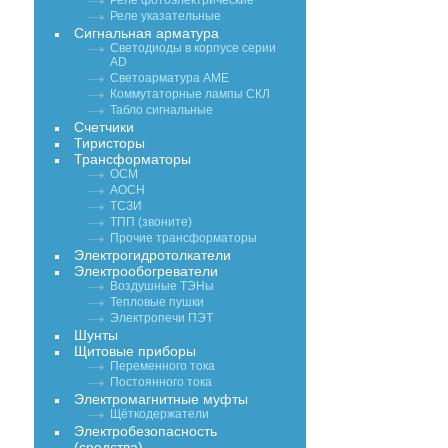
Реле фотоэлектрические
Реле указательные
Сигнальная арматура
Светодиоды в корпусе серии
AD
Светоарматура АМЕ
Коммутаторные лампы СКЛ
Табло сигнальные
Счетчики
Тиристоры
Трансформаторы
ОСМ
АОСН
ТСЗИ
ТПП (звоните)
Прочие трансформаторы
Электрогидротолкатели
Электрообогреватели
Воздушные ТЭНы
Тепловые пушки
Электропечи ПЭТ
Шунты
Щитовые приборы
Переменного тока
Постоянного тока
Электромагнитные муфты
Щёткодержатели
Электробезопасность
(средства)