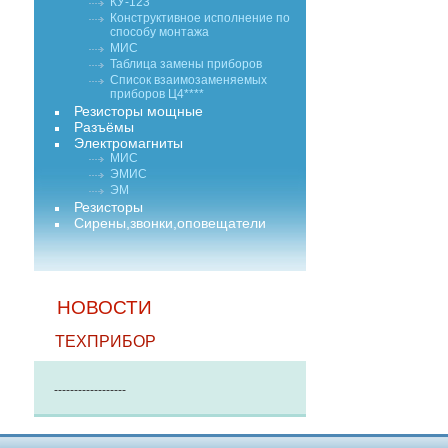
КУ-123
Конструктивное исполнение по
способу монтажа
МИС
Таблица замены приборов
Список взаимозаменяемых
приборов Ц4****
Резисторы мощные
Разъёмы
Электромагниты
МИС
ЭМИС
ЭМ
Резисторы
Сирены,звонки,оповещатели
НОВОСТИ
ТЕХПРИБОР
------------------