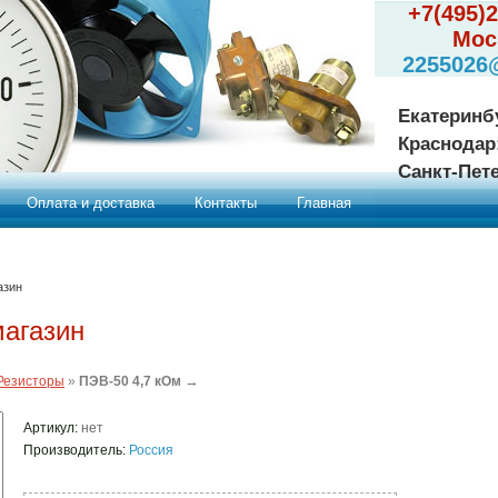
+7(495)
Мос
2255026
Екатеринб
Краснодар
Санкт-Пет
Оплата и доставка
Контакты
Главная
азин
магазин
→
Резисторы
»
ПЭВ-50 4,7 кОм
Артикул:
нет
Производитель:
Россия