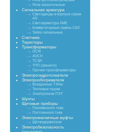
Реле фотоэлектрические
Реле указательные
Сигнальная арматура
Светодиоды в корпусе серии
AD
Светоарматура АМЕ
Коммутаторные лампы СКЛ
Табло сигнальные
Счетчики
Тиристоры
Трансформаторы
ОСМ
АОСН
ТСЗИ
ТПП (звоните)
Прочие трансформаторы
Электрогидротолкатели
Электрообогреватели
Воздушные ТЭНы
Тепловые пушки
Электропечи ПЭТ
Шунты
Щитовые приборы
Переменного тока
Постоянного тока
Электромагнитные муфты
Щёткодержатели
Электробезопасность
(средства)