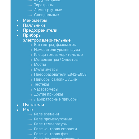
Модуляторные
Тиратроны
Лампы ртутные
Специальные
Манометры
Паяльники
Предохранители
Приборы
электроизмерительные
Ваттметры, фазометры
Измерители уровня шума
Клещи токоизмерительные
Мегаомметры / Омметры
Мосты
Мультиметры
Преобразователи Е842-Е858
Приборы самопишущие
Тестеры
Частотомеры
Другие приборы
Лабораторные приборы
Пускатели
Реле
Реле времени
Реле промежуточные
Реле температуры
Реле контроля скорости
Реле контроля фаз