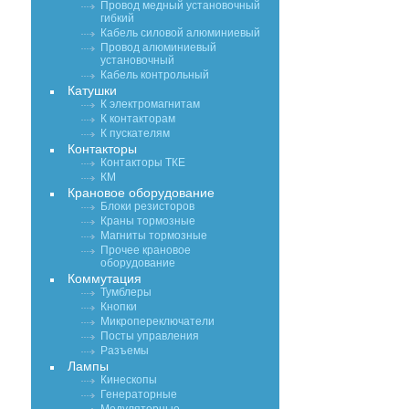
Провод медный установочный
гибкий
Кабель силовой алюминиевый
Провод алюминиевый
установочный
Кабель контрольный
Катушки
К электромагнитам
К контакторам
К пускателям
Контакторы
Контакторы ТКЕ
КМ
Крановое оборудование
Блоки резисторов
Краны тормозные
Магниты тормозные
Прочее крановое
оборудование
Коммутация
Тумблеры
Кнопки
Микропереключатели
Посты управления
Разъемы
Лампы
Кинескопы
Генераторные