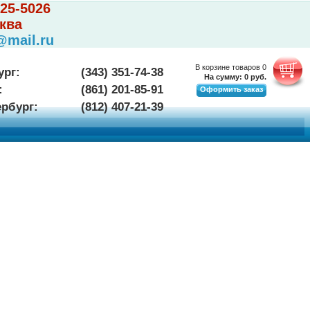
225-5026
ква
@mail.ru
В корзине товаров
0
ург:
(343) 351-74-38
На сумму:
0
руб.
:
(861) 201-85-91
Оформить заказ
ербург:
(812) 407-21-39