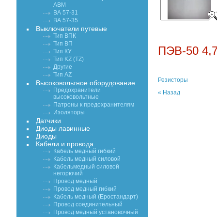
АВМ
ВА 57-31
ВА 57-35
Выключатели путевые
Тип ВПК
Тип ВП
ПЭВ-50 4,
Тип КУ
Тип KZ (TZ)
Другие
Тип AZ
Резисторы
Высоковольтное оборудование
Предохранители
« Назад
высоковольтные
Патроны к предохранителям
Изоляторы
Датчики
Диоды лавинные
Диоды
Кабели и провода
Кабель медный гибкий
Кабель медный силовой
Кабельмедный силовой
негорючий
Провод медный
Провод медный гибкий
Кабель медный (Еростандарт)
Провод соединительный
Провод медный установочный