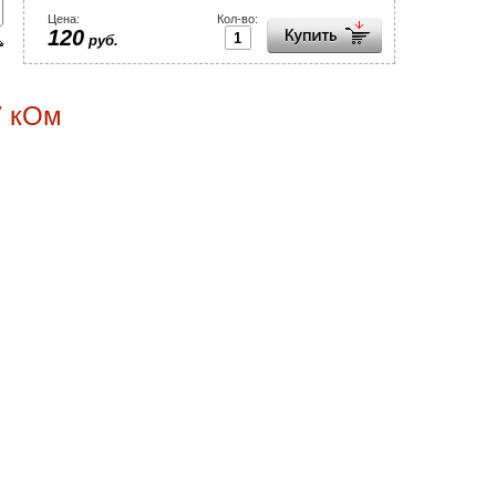
Цена:
Кол-во:
120
руб.
7 кОм