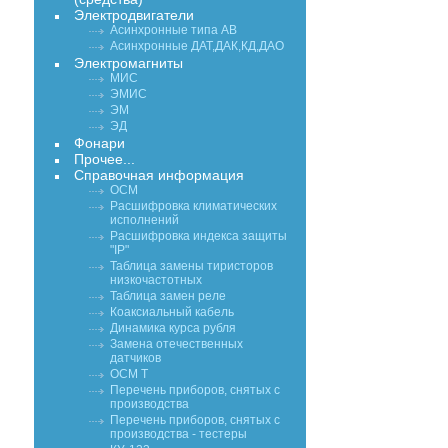
Электродвигатели
Асинхронные типа АВ
Асинхронные ДАТ,ДАК,КД,ДАО
Электромагниты
МИС
ЭМИС
ЭМ
ЭД
Фонари
Прочее...
Справочная информация
ОСМ
Расшифровка климатических
исполнений
Расшифровка индекса защиты
"IP"
Таблица замены тиристоров
низкочастотных
Таблица замен реле
Коаксиальный кабель
Динамика курса рубля
Замена отечественных
датчиков
ОСМ Т
Перечень приборов, снятых с
производства
Перечень приборов, снятых с
производства - тестеры