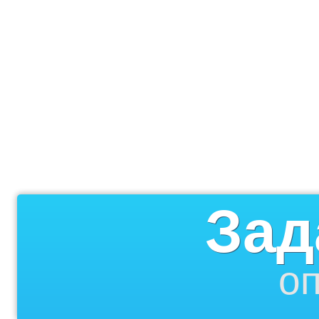
Зад
оп