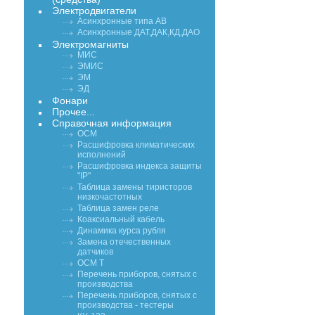
Электродвигатели
Асинхронные типа АВ
Асинхронные ДАТ,ДАК,КД,ДАО
Электромагниты
МИС
ЭМИС
ЭМ
ЭД
Фонари
Прочее...
Справочная информация
ОСМ
Расшифровка климатических
исполнений
Расшифровка индекса защиты
"IP"
Таблица замены тиристоров
низкочастотных
Таблица замен реле
Коаксиальный кабель
Динамика курса рубля
Замена отечественных
датчиков
ОСМ Т
Перечень приборов, снятых с
производства
Перечень приборов, снятых с
производства - тестеры