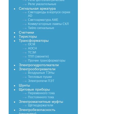
Реле фотоэлектрические
Реле указательные
Сигнальная арматура
Светодиоды в корпусе серии
AD
Светоарматура АМЕ
Коммутаторные лампы СКЛ
Табло сигнальные
Счетчики
Тиристоры
Трансформаторы
ОСМ
АОСН
ТСЗИ
ТПП (звоните)
Прочие трансформаторы
Электрогидротолкатели
Электрообогреватели
Воздушные ТЭНы
Тепловые пушки
Электропечи ПЭТ
Шунты
Щитовые приборы
Переменного тока
Постоянного тока
Электромагнитные муфты
Щёткодержатели
Электробезопасность
(средства)