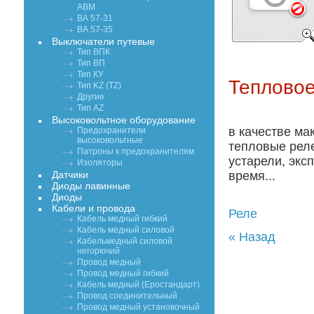
АВМ
ВА 57-31
ВА 57-35
Выключатели путевые
Тип ВПК
Тип ВП
Тип КУ
Тепловое
Тип KZ (TZ)
Другие
Тип AZ
Высоковольтное оборудование
в качестве ма
Предохранители
высоковольтные
тепловые реле
Патроны к предохранителям
устарели, экс
Изоляторы
Датчики
время...
Диоды лавинные
Диоды
Кабели и провода
Реле
Кабель медный гибкий
Кабель медный силовой
« Назад
Кабельмедный силовой
негорючий
Провод медный
Провод медный гибкий
Кабель медный (Еростандарт)
Провод соединительный
Провод медный установочный