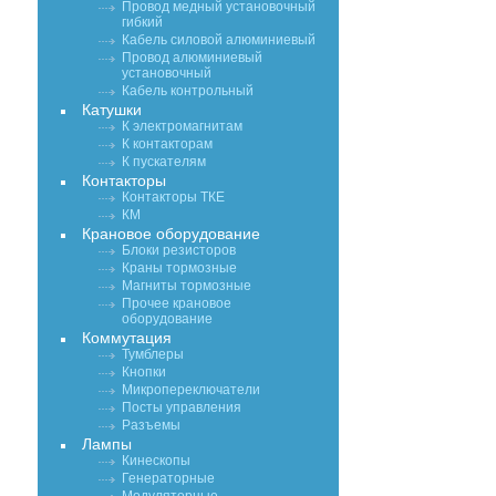
Провод медный установочный
гибкий
Кабель силовой алюминиевый
Провод алюминиевый
установочный
Кабель контрольный
Катушки
К электромагнитам
К контакторам
К пускателям
Контакторы
Контакторы ТКЕ
КМ
Крановое оборудование
Блоки резисторов
Краны тормозные
Магниты тормозные
Прочее крановое
оборудование
Коммутация
Тумблеры
Кнопки
Микропереключатели
Посты управления
Разъемы
Лампы
Кинескопы
Генераторные