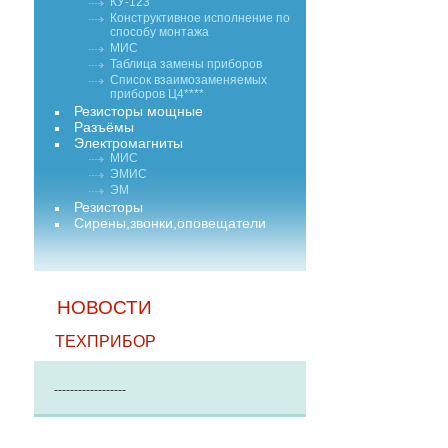
КУ-123
Конструктивное исполнение по
способу монтажа
МИС
Таблица замены приборов
Список взаимозаменяемых
приборов Ц4****
Резисторы мощные
Разъёмы
Электромагниты
МИС
ЭМИС
ЭМ
Резисторы
Сирены,звонки,оповещатели
НОВОСТИ
ТЕХПРИБОР
------------------