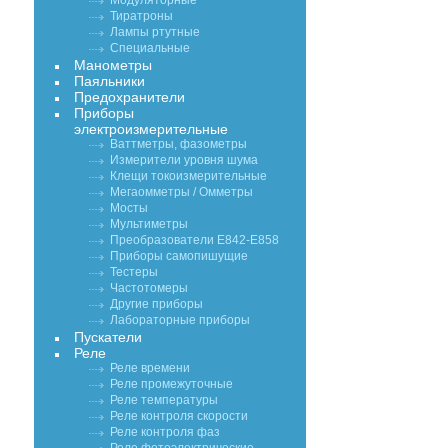
Модуляторные
Тиратроны
Лампы ртутные
Специальные
Манометры
Паяльники
Предохранители
Приборы
электроизмерительные
Ваттметры, фазометры
Измерители уровня шума
Клещи токоизмерительные
Мегаомметры / Омметры
Мосты
Мультиметры
Преобразователи Е842-Е858
Приборы самопишущие
Тестеры
Частотомеры
Другие приборы
Лабораторные приборы
Пускатели
Реле
Реле времени
Реле промежуточные
Реле температуры
Реле контроля скорости
Реле контроля фаз